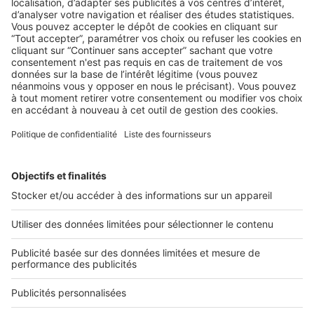
NON CLASSÉ
Quelle stratégie adopter pour réussir
en 2024 ?
« Précédent
1
2
3
2 rue des Italiens 75009 Paris
01 53 38 80 00