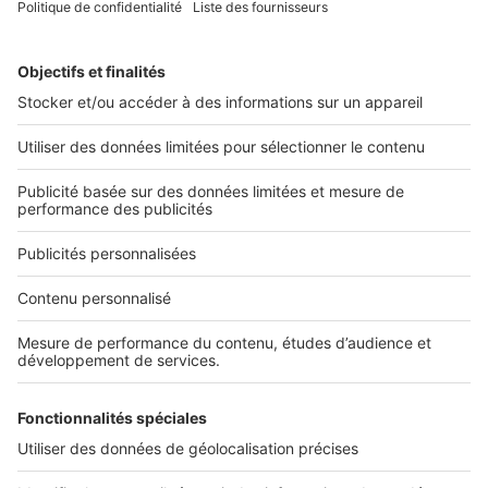
1
2
3
Suivant »
2 rue des Italiens 75009 Paris
01 53 38 80 00
Nos solutions pro
Actualités pro