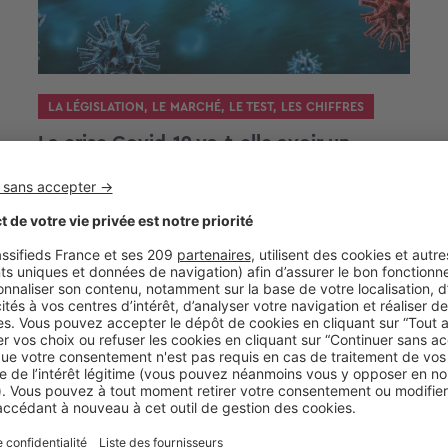
LA LÉGISLATION
,
LE MARCHÉ
,
LE TEST
,
LES CHIFFRES
La crise Covid-19 va-t-elle avoir un
impact sur la promotion immobilière
en 2021 ?