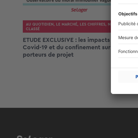
AU QUOTIDIEN
,
LE MARCHÉ
,
LES CHIFFRES
,
NON
CLASSÉ
ETUDE EXCLUSIVE : les impacts du
Covid-19 et du confinement sur les
porteurs de projet