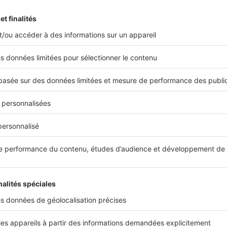
BUSINESS
,
LE MARCHÉ
,
LES CHIFFRES
ENTRETIEN EXCLUSIF : J.
Denormandie sur l’impact du Covid-
19 sur le moral des acheteurs,
vendeurs et investisseurs locatifs