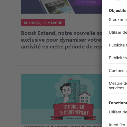
BUSINESS
,
LE MARCHÉ
Boost Extend, notre nouvelle solution
exclusive pour dynamiser votre
activité en cette période de reprise