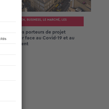
AU QUOTIDIEN
,
BUSINESS
,
LE MARCHÉ
,
LES
CHIFFRES
VIDEO : les porteurs de projet
immobilier face au Covid-19 et au
confinement