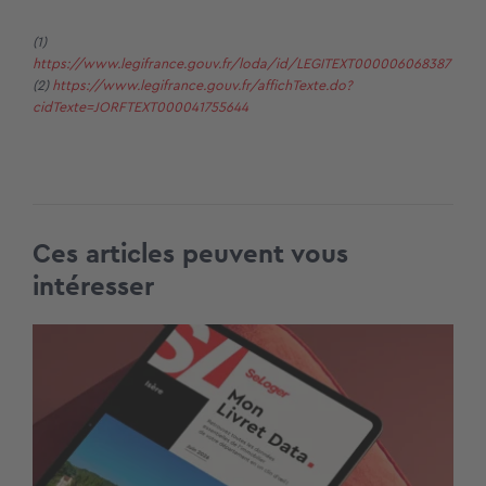
(1)
https://www.legifrance.gouv.fr/loda/id/LEGITEXT000006068387
(2)
https://www.legifrance.gouv.fr/affichTexte.do?
cidTexte=JORFTEXT000041755644
Ces articles peuvent vous
intéresser