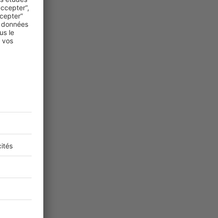
aduisant un
ssionnels
.
moMatin
afin