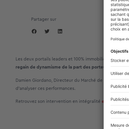
Partager sur
Les deux portails leaders et 100% immobiliers affichen
regain de dynamisme de la part des porteurs de proje
Damien Giordano, Directeur du Marché de l’Ancien au s
d’analyser ces performances.
Retrouvez son intervention en intégralité
en cliquant ic