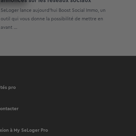
annonces sur les réseaux sociaux
SeLoger lance aujourd’hui Boost Social Immo, un
outil qui vous donne la possibilité de mettre en
avant ...
ités pro
ontacter
ion à My SeLoger Pro