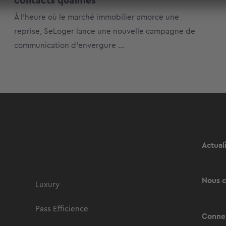
contacts qualifiés
À l’heure où le marché immobilier amorce une
reprise, SeLoger lance une nouvelle campagne de
communication d’envergure ...
Actual
Nous c
Luxury
Pass Efficience
Connex