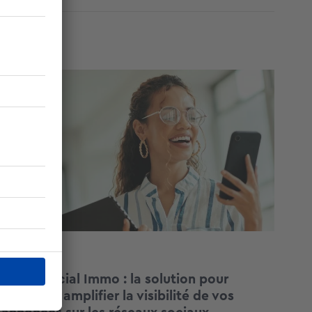
BUSINESS
Boost Social Immo : la solution pour
piloter et amplifier la visibilité de vos