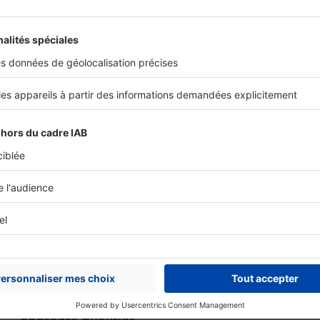
esser
COMMUNICATION
Printemps immobilier : SeLoger lance
une campagne pour générer des