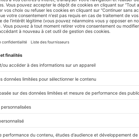
t
des records d’audience
(60 millions de visites mensuelles), tr
ts
et par conséquent, une
reprise d’activité du côté des profe
ein du Groupe SeLoger, prenait cette semaine la parole sur
Im
i
!