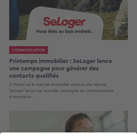
COMMUNICATION
Printemps immobilier : SeLoger lance
une campagne pour générer des
contacts qualifiés
À l’heure où le marché immobilier amorce une reprise,
SeLoger lance une nouvelle campagne de communication
d’envergure ...