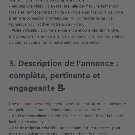
vue pour offrir une vision complète du bien.
•
Ajoutez une
vidé
o
: bien réalisée, elle permet une immersion
totale et renforce l’attractivité de votre annonce. Lors de votre
première connexion à MySeLogerPro, contactez le service
technique pour activer votre accès vidéo.
•
Visite virtuelle
: pour une expérience encore plus immersive,
proposez une visite virtuelle. Cela donne un vrai premier aperçu
du bien et augmente l’engagement des prospects.
3. Description de l’annonce :
complète, pertinente et
engageante 📝
Une
annonce bien rédigée
est un véritable atout pour convaincre
en quelques secondes. Voici comment la structurer :
•
Un titre accrocheur
: il doit résumer les points forts du bien et
inciter à en savoir plus.
•
Une description détaillée
: au minimum 500 caractères, pour
mettre en valeur les atouts uniques du bien, le quartier,