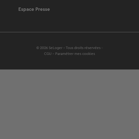
Espace Presse
© 2026 SeLoger - Tous droits réservées -
CGU
-
Paramétrer mes cookies