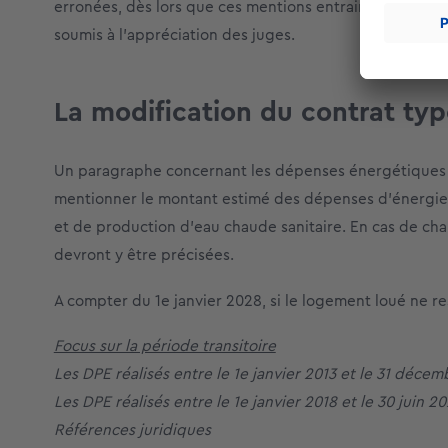
erronées, dès lors que ces mentions entraineront un pr
soumis à l’appréciation des juges.
La modification du contrat ty
Un paragraphe concernant les dépenses énergétiques ser
mentionner le montant estimé des dépenses d’énergie
et de production d’eau chaude sanitaire. En cas de chau
devront y être précisées.
A compter du 1e janvier 2028, si le logement loué ne r
Focus sur la période transitoire
Les DPE réalisés entre le 1e janvier 2013 et le 31 déce
Les DPE réalisés entre le 1e janvier 2018 et le 30 juin 
Références juridiques