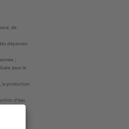
aire, de
 des dépenses
stimée ;
lisée dans le
 la production
duction d’eau
compagnées