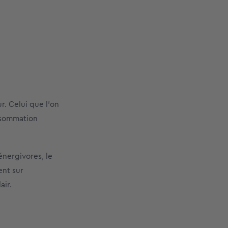
r. Celui que l’on
nsommation
énergivores, le
ent sur
air.