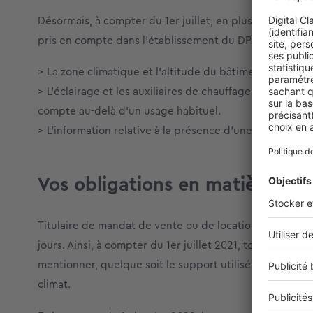
Désormais, à compter du 1er juillet, en plus des inform
pris en compte dans l’établissement du DPE, rendant so
> La zone climatique et l’altitude du bâtiment concern
> L’éclairage et les auxiliaires de chauffage, de refroi
compte au-delà d’un usage habituel.
> L’information relative à la présence d’une cheminée 
Vos obligations en matière d’a
Titulaire de mandat de vente ou de location : Vous ête
jours. Ainsi, à compter du 1er juillet 2021, toutes les 
mentionner, quelque soit le support utilisé (vitrine, inte
climat.