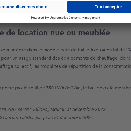
éjudice direct. Les litiges découlant du caractère erroné du D
pe de location nue ou meublée
a intégré dans le modèle type de bail d’habitation loi de 198
 pour un usage standard des équipements de chauffage, de re
ffage collectif, les modalités de répartition de la consommatio
especte pas le seuil de 330 kWh/m2/an, le bail devra le mentio
mbre 2017 seront valides jusqu’au 31 décembre 2022.
2021 seront valides jusqu’au 31 décembre 2024.