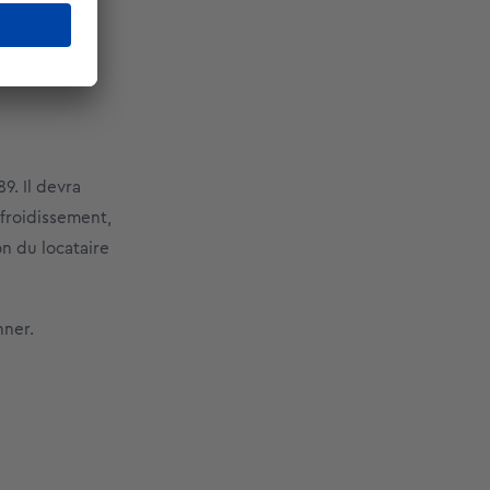
PE resteront
9. Il devra
froidissement,
n du locataire
nner.