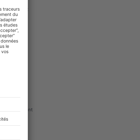
éments seront
si pris en
ans quelques
bilier, devront
si la classe