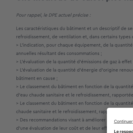
Pour rappel, le DPE actuel précise :
Les caractéristiques du bâtiment et un descriptif de 
refroidissement, de ventilation et, dans certains types 
> L’indication, pour chaque équipement, de la quanti
annuelles résultant des consommations ;
> L’évaluation de la quantité d’émissions de gaz à effe
> L’évaluation de la quantité d’énergie d’origine renou
bâtiment en cause ;
> Le classement du bâtiment en fonction de la quantit
d’eau chaude sanitaire et le refroidissement, rapportée
> Le classement du bâtiment en fonction de la quantité 
chaude sanitaire et le refroidissement, rapportée à la 
> Des recommandations visant à améliorer la performa
d’une évaluation de leur coût et de leur efficacité.