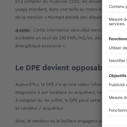
Et à compter du 1e janvier 2022, les annonces devron
usage standard, dans une taille au moins égale à celle
de la mention « Montant estimé des dépenses annuelle
A noter
: Cette information sera déjà mentionnée dans le
excèdent un seuil de 330 kWh/m2/an, devront, eux, ob
énergétique excessive ».
Le DPE devient opposable aux b
Aujourd’hui, le DPE n’a qu’une valeur informative, c’es
diagnostic à son locataire ou acquéreur, même en pré
A compter du 1er juillet, le DPE perd cette valeur inform
et vendeur / acquéreur.
Ainsi, le vendeur ou le bailleur engagera sa responsabil