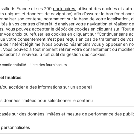
ations précitées qui seront pour certaines modifiées, divers él
n résultat plus fiable, comme, par exemple :
é seront prises en compte.
dissement d’eau chaude sanitaire et de ventilation seront eux aus
à foyer ouvert sera également présente.
ffichage
s concernés ! Ces obligations d’affichage seront applicables d
annonces publicitaires en vue de vendre ou de louer un bien immo
rnet…), de façon lisible et en coulent, la classe énergie mais aus