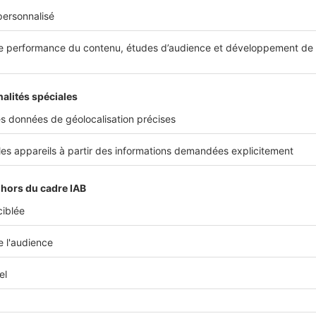
t mentionner le montant des dépenses théoriques annuelles d’
 des caractères du texte de l’annonce. Cette information devra
s d’énergie pour un usage standard ».
s DPE réalisés à compter du 1e juillet 2021.
Les logements « én
ligatoirement être étiquetés de la mention « logement à con
ailleurs et vendeurs.
t-à-dire que son contenu n’engage pas le bailleur ou le vendeur 
sence de mention erronée.
ative, et aura un poids bien plus important dans la relation bai
ité contractuelle vis-à-vis de l’acquéreur ou du locataire en c