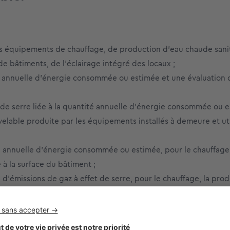
ses équipements de chauffage, de production d’eau chaude sanit
de bâtiments, de l’éclairage intégré des locaux ;
té annuelle d’énergie consommée ou estimée et une évaluation
t de serre liée à la quantité annuelle d’énergie consommée ou e
velable produite par les équipements installés à demeure et uti
é annuelle d’énergie consommée ou estimée, pour le chauffage,
 à la surface du bâtiment ;
d’émissions de gaz à effet de serre, pour le chauffage, la pro
surface du bâtiment ou de la partie du bâtiment ;
nce énergétique du bâtiment ou de la partie de bâtiment, ac