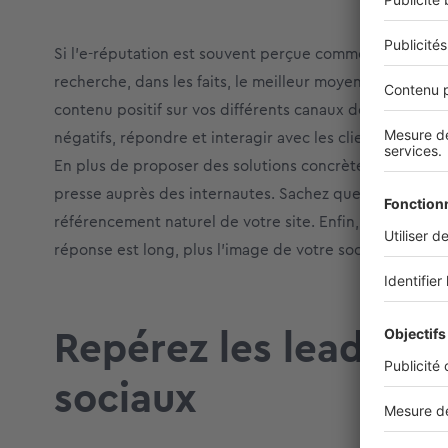
Si l’e-réputation est souvent perçue comme la capacit
recherche, dans les faits, le meilleur moyen de faire 
contenu positif sur vos différents canaux de communicat
négatifs, répondre et interagir avec les clients méconte
En plus de proposer des solutions concrètes, les répo
presse auprès des internautes. Sachez que ces échange
référencement naturel de votre site. Enfin, soyez réact
réponse est long, plus l’image de votre société sera affa
Repérez les leaders 
sociaux