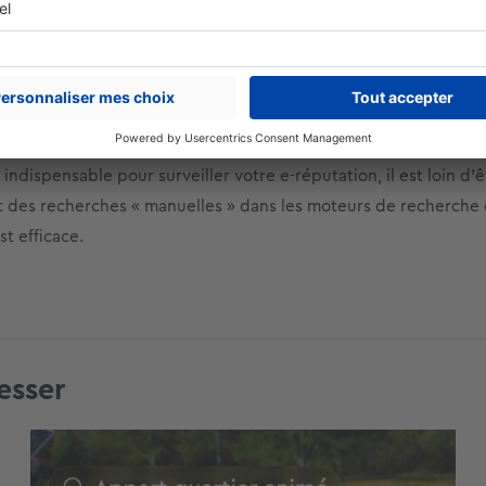
ial listening » est idéal. Il vous permettra de répertorier en t
 négatifs, et de détecter les principaux leaders d’opinion du s
effet, ces derniers peuvent faire basculer l’image de votre socié
r confiance. N’hésitez pas à « taguer » ces leaders d’opinion da
r Twitter, afin qu’ils puissent les relayer massivement auprès d
indispensable pour surveiller votre e-réputation, il est loin d’êt
nt des recherches « manuelles » dans les moteurs de recherche 
st efficace.
esser