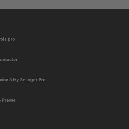
ités pro
ontacter
ion à My SeLoger Pro
 Presse