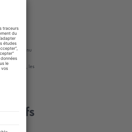
ernet d’un
ée de cette
ous assez connu
site dans les
t primordiaux, les
s comme «
gatifs