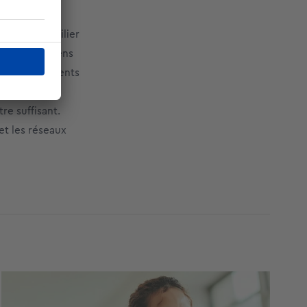
emps réel les
ecteur immobilier
té, dans un sens
ns vos différents
e leurs
re suffisant.
et les réseaux