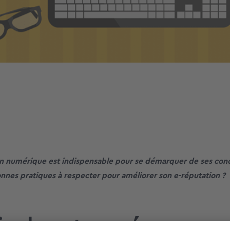
on numérique est indispensable pour se démarquer de ses conc
onnes pratiques à respecter pour améliorer son e-réputation ?
ic de votre présence