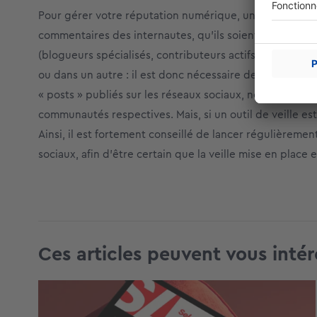
Pour gérer votre réputation numérique, un outil de « soc
commentaires des internautes, qu’ils soient positifs ou
(blogueurs spécialisés, contributeurs actifs, etc.). En 
ou dans un autre : il est donc nécessaire de gagner leu
« posts » publiés sur les réseaux sociaux, notamment su
communautés respectives. Mais, si un outil de veille est 
Ainsi, il est fortement conseillé de lancer régulièreme
sociaux, afin d’être certain que la veille mise en place e
Ces articles peuvent vous intér