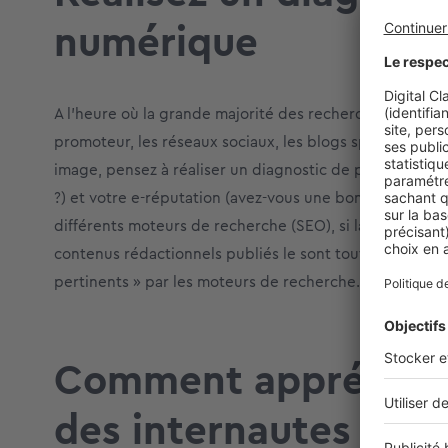
numérique
A l’heure où la grande majorité des recherches immobil
promoteur, les réseaux sociaux, les blogs spécialisés o
image, pensez à réaliser un diagnostic de présence, qu
?) et votre e-réputation (avez-vous une bonne image ?).
différents moteurs de recherche (SEO), si la fluidité de 
contenus rédactionnels publiés le sont tout autant. Ceu
pertinents » par les moteurs de recherche. Cela est in
Comment appréhende
des internautes ?