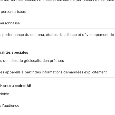
é à supprimer un message négatif dans les premiers résultats 
passer un commentaire négatif au second plan est de publier ré
ion (site, blog, réseaux sociaux, etc.). De plus, en cas de com
nts est essentiel pour minimiser l’impact de leur message sur le
nses doivent être personnalisée car les messages automatiques
s permettront, dans le même temps, d’améliorer votre e-réput
if, puisque plus le temps écoulé entre l’envoi d’un message nég
iblie.
d’opinion sur les réseau