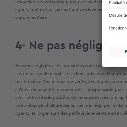
lesquels le crowdsourcing peut se montrer efficace. 
agents tout en leur permettant de devenir acteurs des 
supplémentaire.
4- Ne pas négliger l
Souvent négligées, les formations constituent égaleme
cas de baisse de moral. Il est donc judicieux d’en prop
performance (techniques de vente, évolutions juridiques
à l’environnement harmonieux est indispensable pour m
avoir une attitude positive, dynamique et sociable, qu’
une ambiance chaleureuse au sein de l’équipe, le manag
agents, en organisant des petits évènements entre collèg