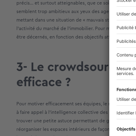
précis… et surtout atteignables, que ce soit en termes d
semblent trop ambitieux aux yeux des agents commercia
mettant dans une situation de « mauvais stress ». De plu
l’activité du marché de l’immobilier. Pour motiver en
être décernés, en fonction des objectifs atteints.
3- Le crowdsourcing 
efficace ?
Pour motiver efficacement ses équipes, le manager peut
à faire appel à l’intelligence collective des employés
trouver une petite astuce permettant de gagner du tem
réorganiser les espaces intérieurs de façon optimale p