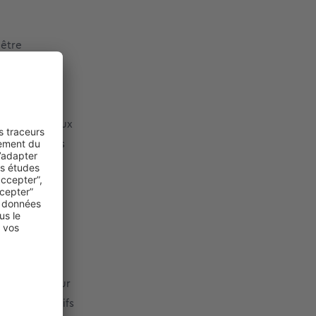
 être
es. Pour
agents
niser des
ciaux, de mieux
f étant qu’ils
irection. Pour
our d’objectifs