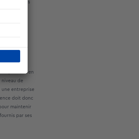
quotidien des
tivation
aux, surtout en
n niveau de
, une entreprise
gence doit donc
 pour maintenir
fournis par ses