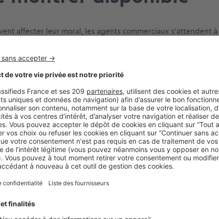
vent affecter leur moral, les agents commerciaux s’attendent à
er disponible et apporter les réponses adéquates à ses équip
airvoyant et rassurant, afin de transmettre à l’ensemble de ses 
ourt, moyen et long terme. Pour cela, il lui est conseillé d’orga
ns individuelles régulières, afin d’écouter les agents commer
r, ou encore de les féliciter pour le travail accompli… l’objecti
e.
ifs atteignables
t pas les mêmes objectifs ne peut pas avancer dans la bonne d
anager doit donc rassembler l’ensemble de ses négociateurs aut