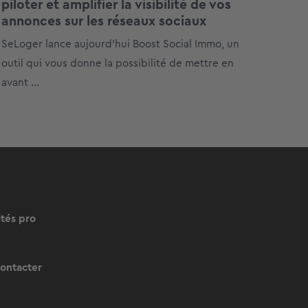
piloter et amplifier la visibilité de vos
annonces sur les réseaux sociaux
SeLoger lance aujourd’hui Boost Social Immo, un
outil qui vous donne la possibilité de mettre en
avant ...
ités pro
ontacter