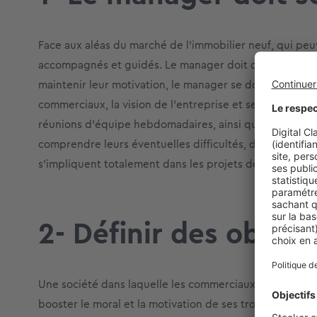
Face aux aléas du marché de l’immobilier neuf, qui peu
accompagnés et guidés. Le manager doit donc se montr
maintenir leur motivation, le manager se doit d’être cl
commerciaux, la vision de l’entreprise et ses projets à c
réunions d’équipe hebdomadaires, ainsi que des réunio
comprendre leurs éventuelles difficultés, de les remotive
s’impliquent totalement dans les projets de l’entrepris
2- Définir des object
Une société dans laquelle les commerciaux ne partagen
booster le moral et la motivation de ses troupes, le m