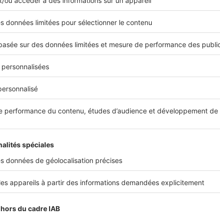
e visites, de prises de mandats ou de signatures. En effet, si l
ux, ils pourraient être contreproductifs, en démotivant les ag
s, ces objectifs doivent être réajustés à la hausse ou à la baiss
core davantage les agents commerciaux, des primes ou cadeaux 
: un levier de motivatio
 miser sur le crowdsourcing (ou innovation ouverte) : un conc
, afin de résoudre un problème ou proposer un nouveau projet. Q
ps au quotidien, une idée pour améliorer l’accueil des clients
our travailler en parfaite harmonie, il existe de nombreux doma