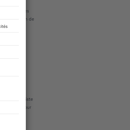
es objectifs
ents et en les
e, en fonction de
peuvent leur
n
ept qui consiste
ue ce soit pour
 ou encore
ines dans