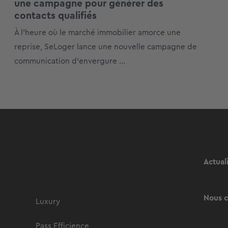
une campagne pour générer des
contacts qualifiés
À l’heure où le marché immobilier amorce une
reprise, SeLoger lance une nouvelle campagne de
communication d’envergure ...
Actual
Nous c
Luxury
Pass Efficience