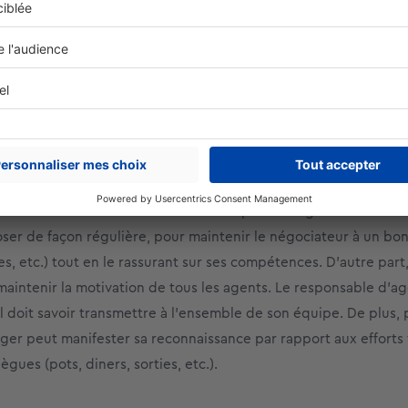
D’autre part, cette méthode permet de rompre la monotonie du 
solutions qu’ils proposent… ce qui constitue une source de mo
a formation
nt une source de motivation efficace pour les agents commerci
oser de façon régulière, pour maintenir le négociateur à un bo
, etc.) tout en le rassurant sur ses compétences. D’autre part
aintenir la motivation de tous les agents. Le responsable d’a
il doit savoir transmettre à l’ensemble de son équipe. De plus,
er peut manifester sa reconnaissance par rapport aux efforts 
ues (pots, diners, sorties, etc.).