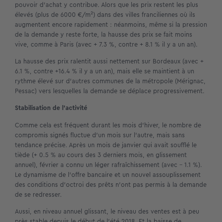
pouvoir d’achat y contribue. Alors que les prix restent les plus
élevés (plus de 6000 €/m²) dans des villes franciliennes où ils
augmentent encore rapidement : néanmoins, même si la pression
de la demande y reste forte, la hausse des prix se fait moins
vive, comme à Paris (avec + 7.3 %, contre + 8.1 % il y a un an).
La hausse des prix ralentit aussi nettement sur Bordeaux (avec +
6.1 %, contre +16.4 % il y a un an), mais elle se maintient à un
rythme élevé sur d’autres communes de la métropole (Mérignac,
Pessac) vers lesquelles la demande se déplace progressivement.
Stabilisation de l’activité
Comme cela est fréquent durant les mois d’hiver, le nombre de
compromis signés fluctue d’un mois sur l’autre, mais sans
tendance précise. Après un mois de janvier qui avait soufflé le
tiède (+ 0.5 % au cours des 3 derniers mois, en glissement
annuel), février a connu un léger rafraîchissement (avec – 1.1 %).
Le dynamisme de l’offre bancaire et un nouvel assouplissement
des conditions d’octroi des prêts n’ont pas permis à la demande
de se redresser.
Aussi, en niveau annuel glissant, le niveau des ventes est à peu
près stable depuis le début de l’été 2018. Et la baisse de