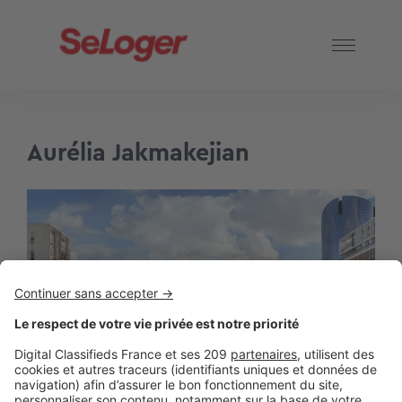
Aurélia Jakmakejian