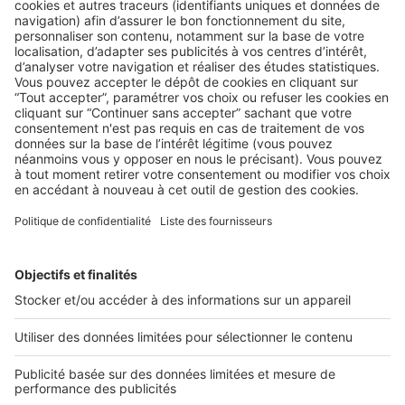
AU QUOTIDIEN
,
LE MARCHÉ
Le digital : quels atouts pour la
transaction immobilière ? Le colloque
du SYREMI ouvre le débat
Mardi 6 octobre prochain, aux Salons Hoche, se tiendra le
premier colloque du Syndicat des Réseaux de ...
2 rue des Italiens 75009 Paris
01 53 38 80 00