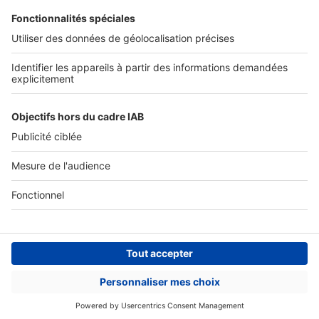
Actualités pro
Nous contacter
Connexion à My SeLoger Pro
Espace Presse
© 2026 SeLoger - Tous droits réservées -
CGU
-
Paramétrer mes cookies