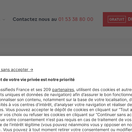
s
Contactez nous au
01 53 38 80 00
D