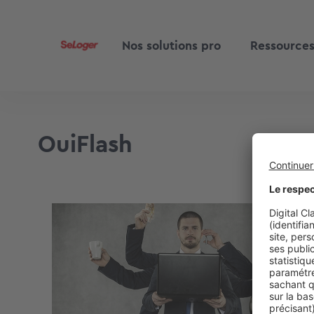
Nos solutions pro
Ressource
OuiFlash