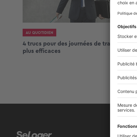
AU QUOTIDIEN
4 trucs pour des journées de travail
plus efficaces