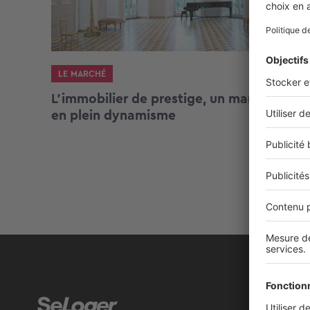
LE MARCHÉ
L’immobilier de prestige, un marché
en plein dynamisme