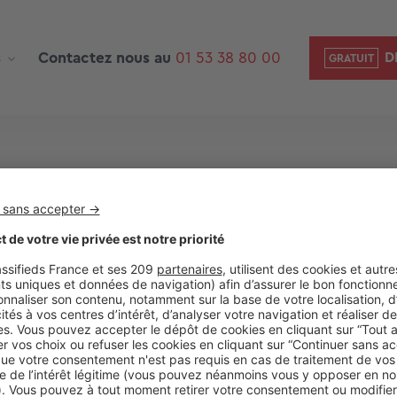
s
Contactez nous au
01 53 38 80 00
D