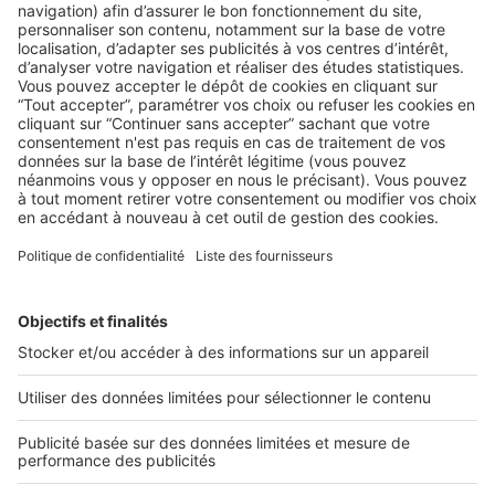
BUSINESS
« Groupe SeLoger », la nouvelle
marque corporate
2 rue des Italiens 75009 Paris
01 53 38 80 00