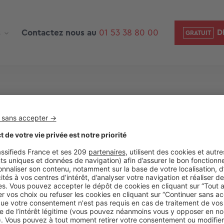
s
Contactez nous au
01 53 38 80 00
D