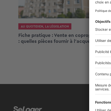
AU QUOTIDIEN
,
LA LÉGISLATION
Fiche pratique : Vente en copropriété
: quelles pièces fournir à l’acquéreur ?