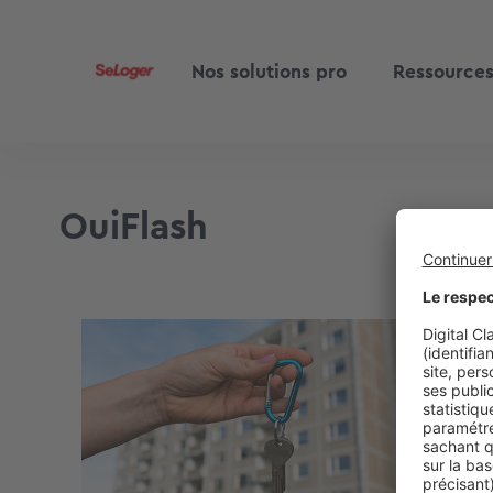
Nos solutions pro
Ressource
OuiFlash