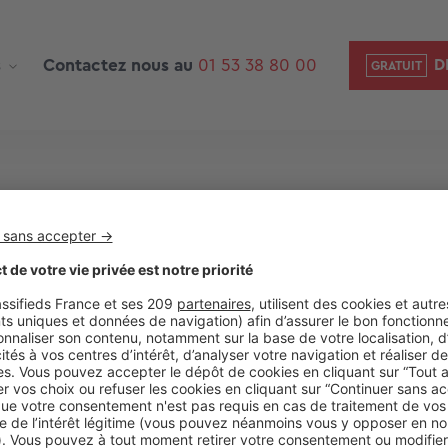
s
Contactez nous au
01 53 38 80 00
D