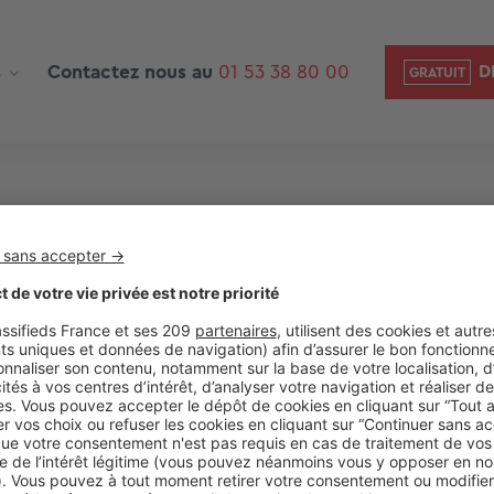
s
Contactez nous au
01 53 38 80 00
D