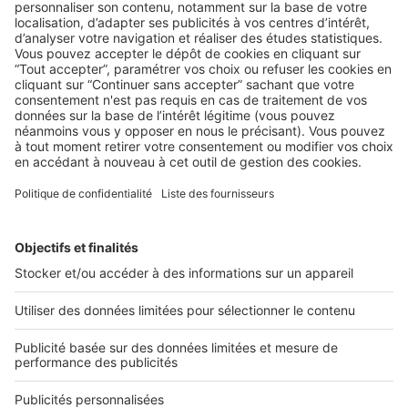
AU QUOTIDIEN
,
LE MARCHÉ
,
LES CHIFFRES
,
NON
CLASSÉ
ETUDE EXCLUSIVE : les impacts du
Covid-19 et du confinement sur les
porteurs de projet
2 rue des Italiens 75009 Paris
01 53 38 80 00