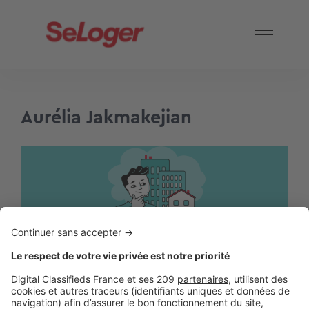
Aurélia Jakmakejian