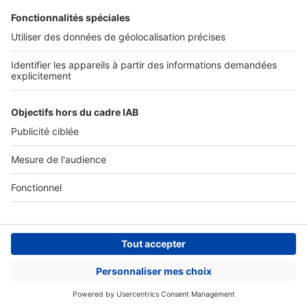
Actualités pro
Nous contacter
Connexion à My SeLoger Pro
Espace Presse
© 2026 SeLoger - Tous droits réservées -
CGU
-
Paramétrer mes cookies