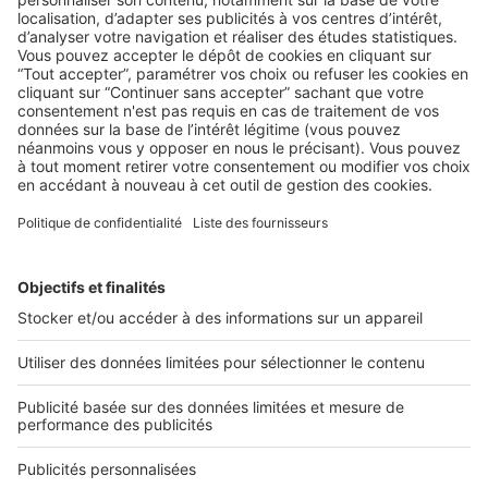
BUSINESS
,
LA CONSTRUCTION
SeLoger construire innove sur le
marché de la maison individuelle avec
les Avis Immo
1
2
Suivant »
2 rue des Italiens 75009 Paris
01 53 38 80 00