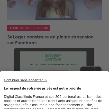
AU QUOTIDIEN
,
BUSINESS
SeLoger construire en pleine expansion
sur Facebook