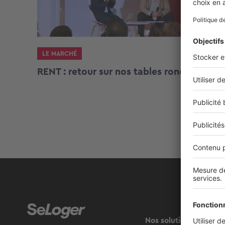
LE MARCHÉ
RENT : retour sur nos tables rondes
Nos solutions pro