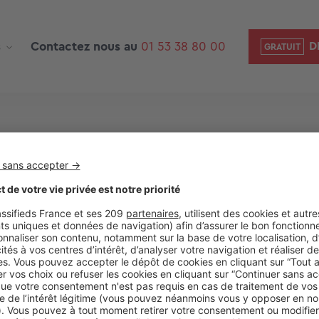
s
Contactez nous au
01 53 38 80 00
D