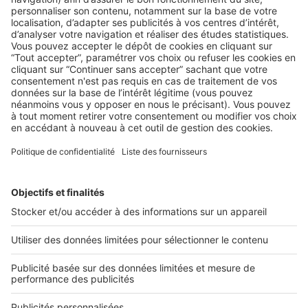
LE MARCHÉ
,
LES CHIFFRES
La colocation se développe chez les
salariés !
Salariés et étudiants font maintenant jeu égal sur le marché
de la colocation. ...
2 rue des Italiens 75009 Paris
01 53 38 80 00