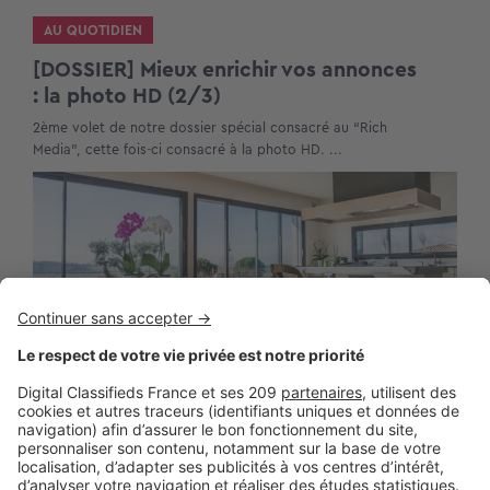
AU QUOTIDIEN
[DOSSIER] Mieux enrichir vos annonces
: la photo HD (2/3)
2ème volet de notre dossier spécial consacré au “Rich
Media”, cette fois-ci consacré à la photo HD. ...
AU QUOTIDIEN