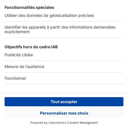
Actualités pro
Nous contacter
Connexion à My SeLoger Pro
Espace Presse
© 2026 SeLoger - Tous droits réservées -
CGU
-
Paramétrer mes cookies