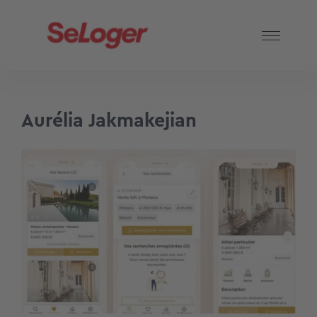
Aurélia Jakmakejian