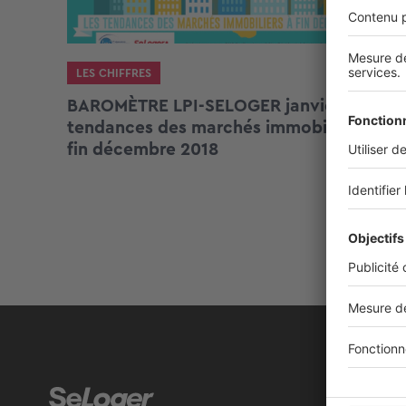
LES CHIFFRES
BAROMÈTRE LPI-SELOGER janvier : les
tendances des marchés immobiliers à
fin décembre 2018