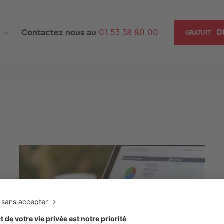
s
Contactez nous au
01 53 38 80 00
D