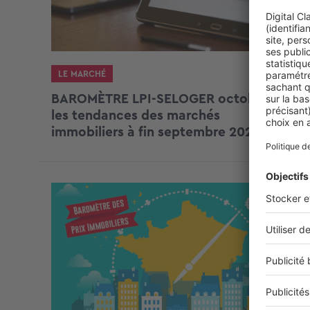
LE MARCHÉ
BAROMÈTRE LPI-SELOGER octobre :
les tendances des marchés
immobiliers à fin septembre 2021