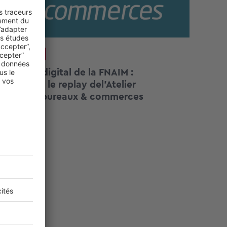
LE MARCHÉ
Congrès digital de la FNAIM :
retrouvez le replay del’Atelier
SeLoger bureaux & commerces