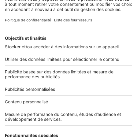
1
2
3
Suivant »
2 rue des Italiens 75009 Paris
01 53 38 80 00
Nos solutions pro