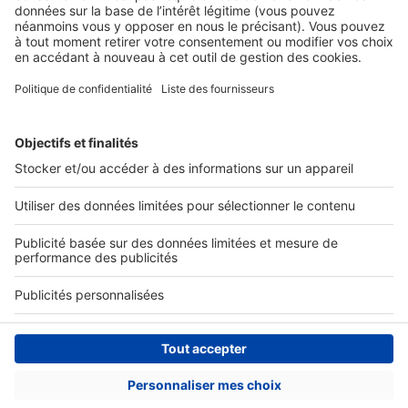
Nos solutions pro
Actualités pro
Nous contacter
Connexion à My SeLoger Pro
Espace Presse
© 2026 SeLoger - Tous droits réservées -
CGU
-
Paramétrer mes cookies