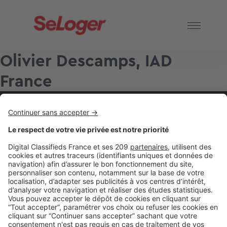
Olivier Descamps, IAD
France
2 rue des Italiens 75009 Paris
01 53 38 80 00