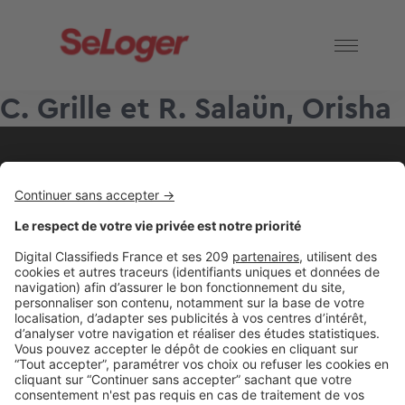
C. Grille et R. Salaün, Orisha
2 rue des Italiens 75009 Paris
01 53 38 80 00
Nos solutions pro