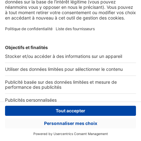
Actualités pro
Nous contacter
Connexion à My SeLoger Pro
Espace Presse
© 2026 SeLoger - Tous droits réservées -
CGU
-
Paramétrer mes cookies