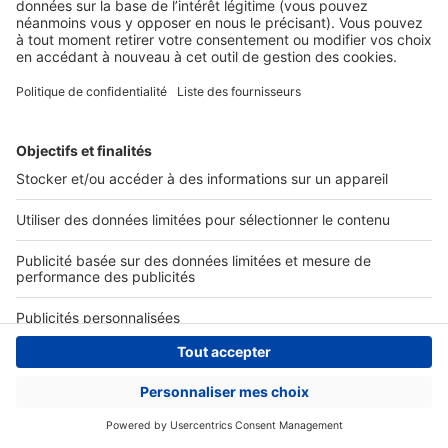
Actualités pro
Nous contacter
Connexion à My SeLoger Pro
Espace Presse
© 2026 SeLoger - Tous droits réservées -
CGU
-
Paramétrer mes cookies