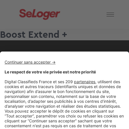
Boost Extend +
2 rue des Italiens 75009 Paris
01 53 38 80 00
Nos solutions pro