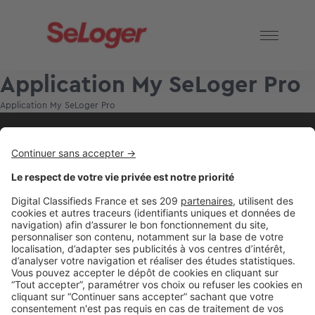
Application My SeLoger Pro
Application My SeLoger Pro
2 rue des Italiens 75009 Paris
01 53 38 80 00