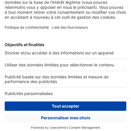
Nos solutions pro
Actualités pro
Nous contacter
Connexion à My SeLoger Pro
Espace Presse
© 2026 SeLoger - Tous droits réservées -
CGU
-
Paramétrer mes cookies