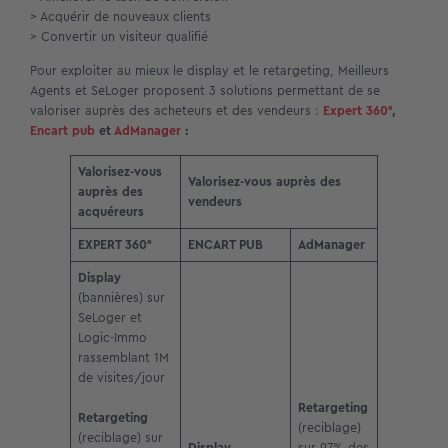
> Acquérir de nouveaux clients
> Convertir un visiteur qualifié
Pour exploiter au mieux le display et le retargeting, Meilleurs
Agents et SeLoger proposent 3 solutions permettant de se
valoriser auprès des acheteurs et des vendeurs :
Expert
360°
,
Encart pub
et
AdManager
:
Valorisez-vous
Valorisez-vous auprès des
auprès des
vendeurs
acquéreurs
EXPERT 360°
ENCART PUB
AdManager
Display
(bannières) sur
SeLoger et
Logic-Immo
rassemblant 1M
de visites/jour
Retargeting
Retargeting
(reciblage)
(reciblage) sur
Display
sur 97% des