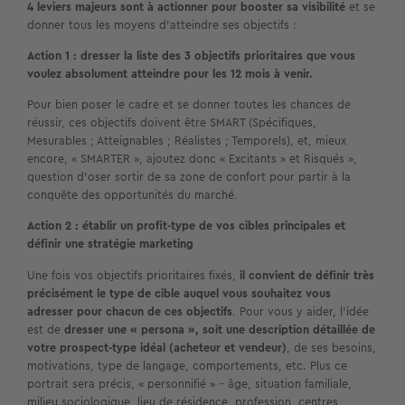
4 leviers majeurs sont à actionner pour booster sa visibilité
et se
donner tous les moyens d’atteindre ses objectifs :
Action 1 : dresser la liste des 3 objectifs prioritaires que vous
voulez absolument atteindre pour les 12 mois à venir.
Pour bien poser le cadre et se donner toutes les chances de
réussir, ces objectifs doivent être SMART (Spécifiques,
Mesurables ; Atteignables ; Réalistes ; Temporels), et, mieux
encore, « SMARTER », ajoutez donc « Excitants » et Risqués »,
question d’oser sortir de sa zone de confort pour partir à la
conquête des opportunités du marché.
Action 2 : établir un profit-type de vos cibles principales et
définir une stratégie marketing
Une fois vos objectifs prioritaires fixés,
il convient de définir très
précisément le type de cible auquel vous souhaitez vous
adresser pour chacun de ces objectifs
. Pour vous y aider, l’idée
est de
dresser une « persona », soit une description détaillée de
votre prospect-type idéal (acheteur et vendeur)
, de ses besoins,
motivations, type de langage, comportements, etc. Plus ce
portrait sera précis, « personnifié » – âge, situation familiale,
milieu sociologique, lieu de résidence, profession, centres