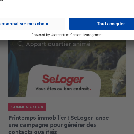
esser
COMMUNICATION
Printemps immobilier : SeLoger lance
une campagne pour générer des
contacts qualifiés