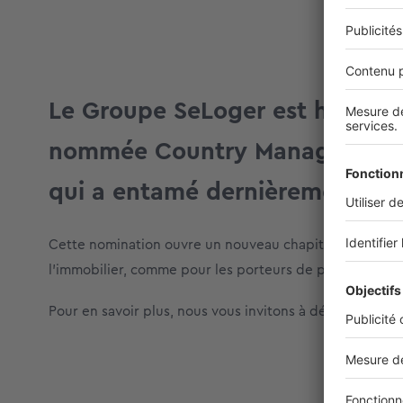
Le Groupe SeLoger est heureux 
nommée Country Managing Direc
qui a entamé dernièrement une
Cette nomination ouvre un nouveau chapitre pour le Gr
l’immobilier, comme pour les porteurs de projet qui ont
Pour en savoir plus, nous vous invitons à découvrir un art