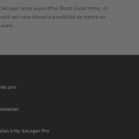
SeLoger lance aujourd’hui Boost Social Immo, un
outil qui vous donne la possibilité de mettre en
avant ...
ités pro
ontacter
ion à My SeLoger Pro