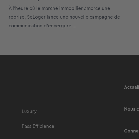
À l’heure où le marché immobilier amorce une
reprise, SeLoger lance une nouvelle campagne de
communication d’envergure ...
Actual
Nous c
Luxury
Pass Efficience
Connex