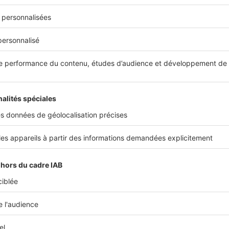
d’accueillir à sa tête Caroline de 
tor, suite au départ de Bertrand 
 nouvelle aventure entrepreneurial
oupe SeLoger et porte de fortes ambitions pour les professio
 recours à nos services.
icle sur le sujet, sur le site
ImmoMatin.