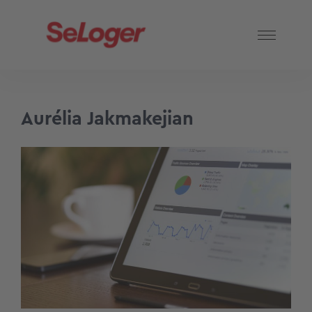
Aurélia Jakmakejian