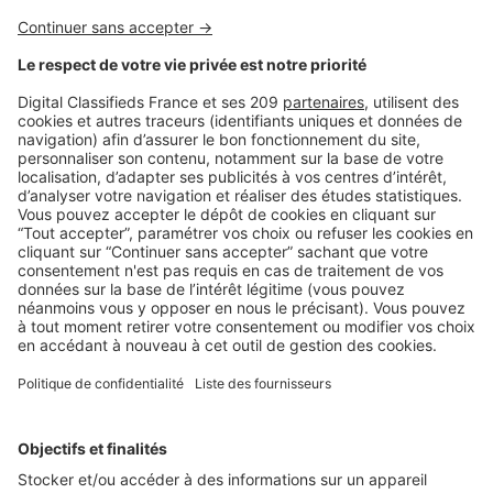
LE MARCHÉ
BAROMÈTRE LPI-SELOGER juillet : les
tendances des marchés immobiliers à
fin juin 2021
1
2
3
…
14
Suivant »