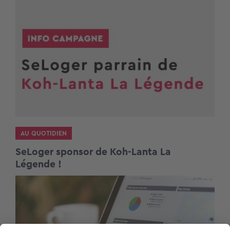
AU QUOTIDIEN
SeLoger sponsor de Koh-Lanta La
Légende !