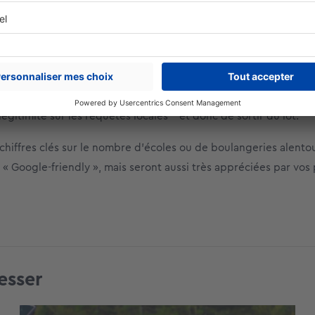
x internautes des résultats géolocalisés par défaut – même s’
, un acquéreur qui saisit « je veux acheter un studio neuf » da
ers des programmes ou annonces à proximité de là où il se tro
site, sur vos fiches – ou mieux : sur les deux avec un maillage 
gitimité sur les requêtes locales – et donc de sortir du lot.
chiffres clés sur le nombre d’écoles ou de boulangeries alento
 « Google-friendly », mais seront aussi très appréciées par vos
esser