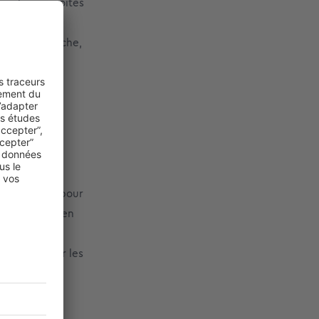
es plus convoités
 SEA et SEO.
main à la poche,
c, dans la
exte unique pour
ale dédiée – en
SEO tourne
 peuvent aider les
péter