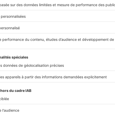
ales en matière de référencement naturel. Veillez donc à y appor
la homepage de votre site, évidemment, mais aussi pour chacun
espond au titre de votre page web : elle doit idéalement décri
nt à la balise « description », elle contient idéalement autour 
lic et envoyer des signaux à Google pour le référencement.
es Plantes
er centre, achetez votre logement neuf avec garage et terrass
écoles. Découvrez nos offres exceptionnelles pour le lancement
ocales de qualité