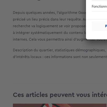
Depuis quelques années, l’algorithme Google propose au
précisé un lieu précis dans leur requête. Autrement dit
recherche va logiquement se voir proposer des liens v
à intégrer systématiquement du contenu local sur votre 
internes. Cela vous permettra ainsi d’augmenter votre lé
Description du quartier, statistiques démographiques, 
d’intérêts locaux : ces informations sont non seulement
Ces articles peuvent vous intér