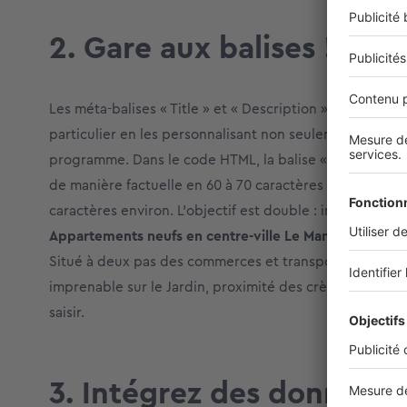
2. Gare aux balises !
Les méta-balises « Title » et « Description » sont cruci
particulier en les personnalisant non seulement pour 
programme. Dans le code HTML, la balise « title » corr
de manière factuelle en 60 à 70 caractères environ. Qua
caractères environ. L’objectif est double : inviter au c
Appartements neufs en centre-ville Le Mans – Jardin d
Situé à deux pas des commerces et transports de l’hyp
imprenable sur le Jardin, proximité des crèches et des 
saisir.
3. Intégrez des données l