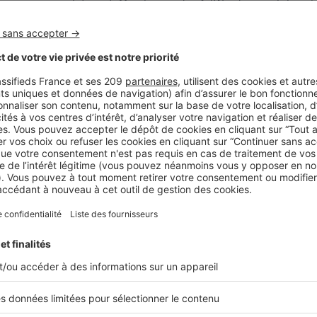
 que jamais sur Internet. Mais le prix des AdWords immobiliers l
eu, les promoteurs doivent donc trouver le bon équilibre entre
er le référencement naturel de vos programmes, sans mettre la 
t le contenu de vos fiches
ntenus dupliqués dans ses résultats de recherche ? Evitez don
tenu de vos programmes sur plusieurs supports. Rédigez un t
ur votre annonce SeLogerNeuf. Travaillez sur une identité verb
portantes aux plus anecdotiques. Un texte idéal en termes de 
e et à multiplier les adjectifs descriptifs et différenciants qui
 liés aux dispositifs de défiscalisation (sans pour autant les ré