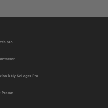
ités pro
ontacter
ion à My SeLoger Pro
 Presse