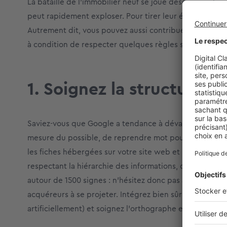
La bataille de l’immobilier neuf se joue désormais plus
peut rapidement exploser. Pour tirer leur épingle du j
Autrement dit, vous pouvez aussi contribuer à amélior
à condition de respecter quelques règles simples.
1. Soignez la structure e
Saviez-vous que Google a tendance à dévaloriser les co
mesure du possible, de reprendre mot pour mot le con
les fiches hébergées sur votre site web et un autre po
respectant la hiérarchie des informations, des plus im
autour de 1500 signes : n’hésitez donc pas à être volubil
acquéreurs à se projeter. Intégrez bien sûr les mots clés
artificiellement) et soignez l’orthographe et la syntaxe.