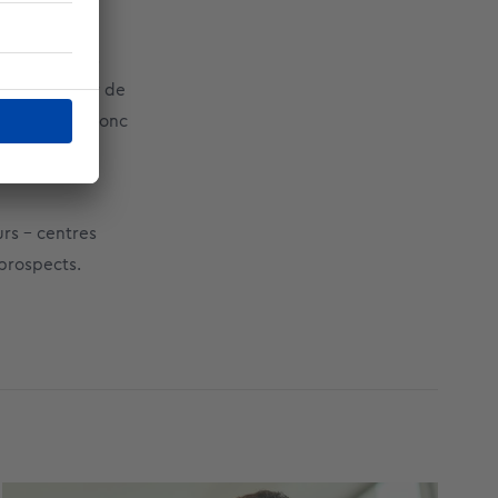
ils n’ont pas
ns son moteur de
uve. Pensez donc
de liens
urs – centres
 prospects.