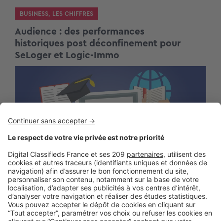
BUSINESS
,
LES CHIFFRES
Audience : des performances
historiques post déconfinement pour
SeLoger et Logic-Immo
BUSINESS
Dernières places pour le webinar