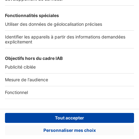
Nos solutions pro
Actualités pro
Nous contacter
Connexion à My SeLoger Pro
Espace Presse
© 2026 SeLoger - Tous droits réservées -
CGU
-
Paramétrer mes cookies