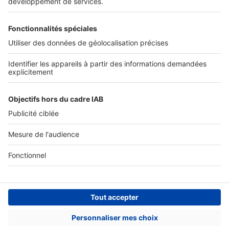
Nos solutions pro
Actualités pro
Nous contacter
Connexion à My SeLoger Pro
Espace Presse
© 2026 SeLoger - Tous droits réservées -
CGU
-
Paramétrer mes cookies