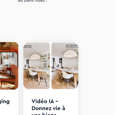
les biens vides !
ging
Vidéo IA –
Donnez vie à