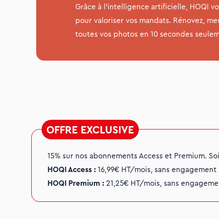
Grâce à l’intelligence artificielle, HOQI v
pour valoriser vos mandats. Rénovez, me
toutes vos photos en 10 secondes seulem
OFFRE EXCLUSIVE
15% sur nos abonnements Access et Premium. Soit
HOQI Access :
16,99€ HT/mois, sans engagement
HOQI Premium :
21,25€ HT/mois, sans engageme