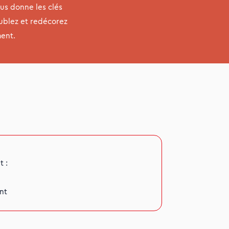
ous donne les clés
ublez et redécorez
ent.
 :
nt