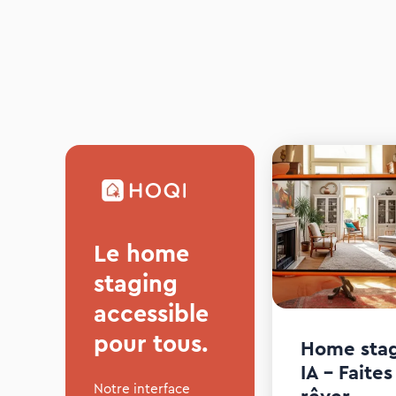
Le home
staging
accessible
pour tous.
Home sta
IA – Faites
Notre interface