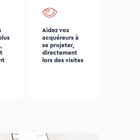
s
Aidez vos
plus
acquéreurs à
,
se projeter,
t
directement
nt
lors des visites