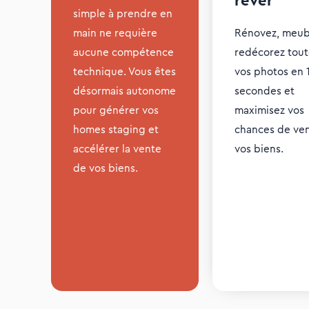
rêver
simple à prendre en
main ne requière
Rénovez, meub
aucune compétence
redécorez tout
technique. Vous êtes
vos photos en 
désormais autonome
secondes et
pour générer vos
maximisez vos
homes staging et
chances de ve
accélérer la vente
vos biens.
de vos biens.